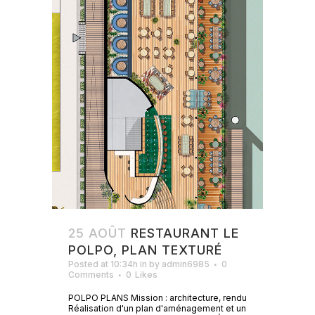
25 AOÛT
RESTAURANT LE
POLPO, PLAN TEXTURÉ
Posted at 10:34h
in
by
admin6985
0
Comments
0
Likes
POLPO PLANS Mission : architecture, rendu
Réalisation d'un plan d'aménagement et un